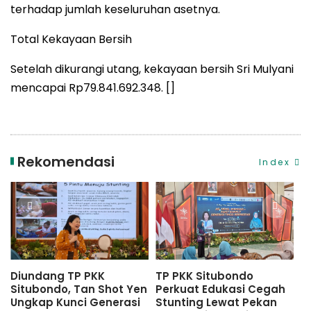
terhadap jumlah keseluruhan asetnya.
Total Kekayaan Bersih
Setelah dikurangi utang, kekayaan bersih Sri Mulyani
mencapai Rp79.841.692.348. []
Rekomendasi
Index
Diundang TP PKK
TP PKK Situbondo
T
Situbondo, Tan Shot Yen
Perkuat Edukasi Cegah
H
Ungkap Kunci Generasi
Stunting Lewat Pekan
Y