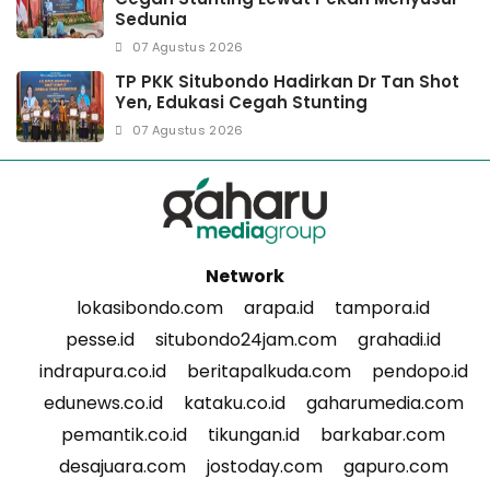
Sedunia
07 Agustus 2026
TP PKK Situbondo Hadirkan Dr Tan Shot
Yen, Edukasi Cegah Stunting
07 Agustus 2026
Network
lokasibondo.com
arapa.id
tampora.id
pesse.id
situbondo24jam.com
grahadi.id
indrapura.co.id
beritapalkuda.com
pendopo.id
edunews.co.id
kataku.co.id
gaharumedia.com
pemantik.co.id
tikungan.id
barkabar.com
desajuara.com
jostoday.com
gapuro.com